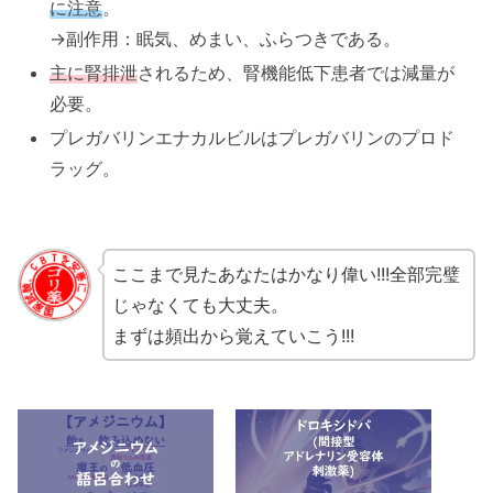
に注意
。
→副作用：眠気、めまい、ふらつきである。
主に腎排泄
されるため、腎機能低下患者では減量が
必要。
プレガバリンエナカルビルはプレガバリンのプロド
ラッグ。
ここまで見たあなたはかなり偉い!!!全部完璧
じゃなくても大丈夫。
まずは頻出から覚えていこう!!!