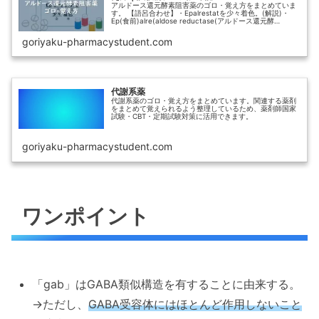
アルドース還元酵素阻害薬のゴロ・覚え方をまとめていま
す。 【語呂合わせ】・Epalrestatを少々着色。(解説)・
Ep(食前)alre(aldose reductase(アルドース還元酵
素))statを(阻害)少々(血小板減少)着色(尿の着色(黄褐色又
は赤色))。 薬剤師国家試験・CBT・定期試験対策向けで
goriyaku-pharmacystudent.com
す。
代謝系薬
代謝系薬のゴロ・覚え方をまとめています。関連する薬剤
をまとめて覚えられるよう整理しているため、薬剤師国家
試験・CBT・定期試験対策に活用できます。
goriyaku-pharmacystudent.com
ワンポイント
「gab」はGABA類似構造を有することに由来する。
→ただし、
GABA受容体にはほとんど作用しないこと