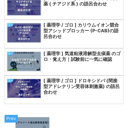
薬 ( チアジド系 ) の語呂合わせ
[ 薬理学 / ゴロ ] カリウムイオン競合
薬理
型アシッドブロッカー (P-CAB)の語
呂合わせ
[ 薬理学 ] 気道粘液溶解型去痰薬 のゴ
薬理
ロ・覚え方｜試験前に一気に確認
[ 薬理学 / ゴロ ] ドロキシドパ (間接
薬理
型アドレナリン受容体刺激薬) の語呂
合わせ