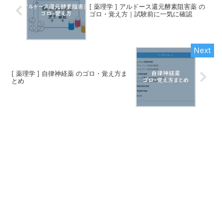
[ 薬理学 ] アルドース還元酵素阻害薬 の
ゴロ・覚え方｜試験前に一気に確認
[ 薬理学 ] 自律神経薬 のゴロ・覚え方ま
とめ