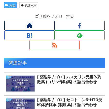
薬理
代謝系薬
ゴリ薬をフォローする
関連記事
[ 薬理学 / ゴロ ] ムスカリン受容体刺
薬理
激薬 (コリン作動薬) の語呂合わせ
[ 薬理学 / ゴロ ] セロトニン5-HT3受
薬理
容体拮抗薬 (制吐薬) の語呂合わせ