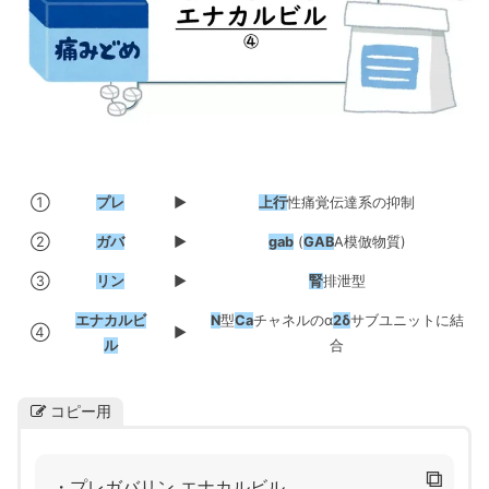
①
プレ
▶
上行
性痛覚伝達系の抑制
②
ガバ
▶
gab
(
GAB
A模倣物質)
③
リン
▶
腎
排泄型
エナカルビ
N
型
Ca
チャネルのα
2δ
サブユニットに結
④
▶
ル
合
コピー用
⧉
・プレガバリン エナカルビル。