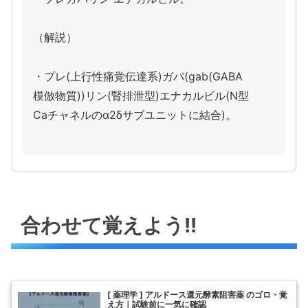
（解説）
・プレ(上行性痛覚伝達系)ガバ(gab(GABA
模倣物質))リン(腎排泄型)エナカルビル(N型
Caチャネルのα2δサブユニットに結合)。
合わせて覚えよう!!
[ 薬理学 ] アルドース還元酵素阻害薬 のゴロ・覚
え方｜試験前に一気に確認