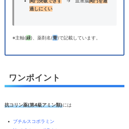
関門突破できず
→ 血液脳
関門を通
過しにくい
※主軸(
緑
)、薬剤名(
青
)で記載しています。
ワンポイント
抗コリン薬(第4級アミン類)
には
ブチルスコポラミン