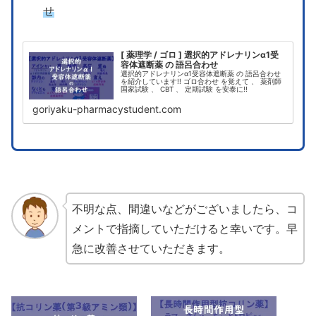
せ
[ 薬理学 / ゴロ ] 選択的アドレナリンα1受
容体遮断薬 の 語呂合わせ
選択的アドレナリンα1受容体遮断薬 の 語呂合わせ
を紹介しています!! ゴロ合わせ を覚えて 、 薬剤師
国家試験 、 CBT 、 定期試験 を安泰に!!
goriyaku-pharmacystudent.com
不明な点、間違いなどがございましたら、コ
メントで指摘していただけると幸いです。早
急に改善させていただきます。