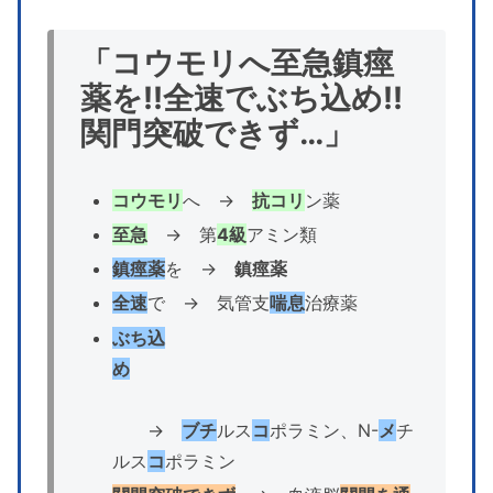
「コウモリへ至急鎮痙
薬を!!全速でぶち込め!!
関門突破できず…」
コウモリ
へ →
抗コリ
ン薬
至急
→ 第
4級
アミン類
鎮痙薬
を →
鎮痙薬
全速
で → 気管支
喘息
治療薬
ぶち込
め
→
ブチ
ルス
コ
ポラミン、N-
メ
チ
ルス
コ
ポラミン