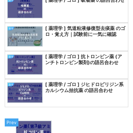
[ 薬理学 / ゴロ ] 吸着薬 の語呂合わせ
薬理
[ 薬理学 ] 気道粘液修復型去痰薬 のゴ
薬理
ロ・覚え方｜試験前に一気に確認
[ 薬理学 / ゴロ ] 抗トロンビン薬 (ア
薬理
ンチトロンビン製剤)の語呂合わせ
[ 薬理学 / ゴロ ] ジヒドロピリジン系
薬理
カルシウム拮抗薬 の語呂合わせ