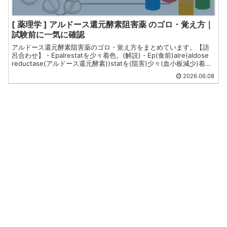
[ 薬理学 ] アルドース還元酵素阻害薬 のゴロ・覚え方｜
試験前に一気に確認
アルドース還元酵素阻害薬のゴロ・覚え方をまとめています。【語
呂合わせ】・Epalrestatを少々着色。(解説)・Ep(食前)alre(aldose
reductase(アルドース還元酵素))statを(阻害)少々(血小板減少)着色
(尿の着色(黄褐色又は赤色))。薬剤師国家試験・CBT・定期試験対策
2026.06.08
向けです。