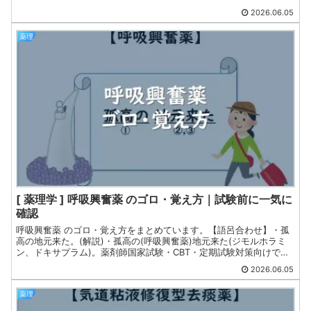
く学習したい方におすすめです。関連するゴロへ素早くアクセスで
2026.06.05
きるため、短時間での復習にも活用できます。
薬理
[ 薬理学 ] 呼吸興奮薬 のゴロ・覚え方｜試験前に一気に
確認
呼吸興奮薬 のゴロ・覚え方をまとめています。【語呂合わせ】・孤
高の地元来た。(解説)・孤高の(呼吸興奮薬)地元来た(ジモルホラミ
ン、ドキサプラム)。薬剤師国家試験・CBT・定期試験対策向けで
す。
2026.06.05
薬理