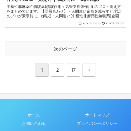
中枢性非麻薬性鎮咳薬(鎮咳作用＋気管支拡張作用) のゴロ・覚え方
をまとめています。【語呂合わせ】・人間違い企画を減らすと岸辺
のプロが素寒貧に。(解説)・人間違い(中枢性非麻薬性鎮咳薬)企画を
(+気管支拡張作用)減らすと(クロペラスチン)岸辺のプロが(①ペン
2026.06.03
2026.06.05
トキシベリン、②ベンプロペリン)素寒貧に(ノスカピン)。薬剤師国
家試験・CBT・定期試験対策向けです。
次のページ
次
1
2
17
へ
ホーム
サイトマップ
お問い合わせ
プライバシーポリシー