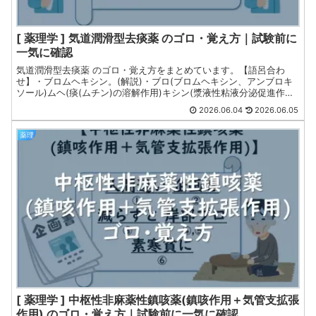
[ 薬理学 ] 気道潤滑型去痰薬 のゴロ・覚え方｜試験前に
一気に確認
気道潤滑型去痰薬 のゴロ・覚え方をまとめています。【語呂合わ
せ】・ブロムヘキシン。(解説)・ブロ(ブロムヘキシン、アンブロキ
ソール)ムヘ(痰(ムチン)の溶解作用)キシン(漿液性粘液分泌促進作
用、肺サーファクタント分泌促進作用、繊毛運動促進作用)。薬剤師
2026.06.04
2026.06.05
国家試験・CBT・定期試験対策向けです。
薬理
[ 薬理学 ] 中枢性非麻薬性鎮咳薬(鎮咳作用＋気管支拡張
作用) のゴロ・覚え方｜試験前に一気に確認