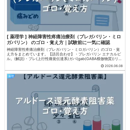
[ 薬理学 ] 神経障害性疼痛治療剤（プレガバリン・ミロ
ガバリン） のゴロ・覚え方｜試験前に一気に確認
神経障害性疼痛治療剤（プレガバリン・ミロガバリン）のゴロ・覚
え方をまとめています。【語呂合わせ】・プレガバリン エナカルビ
ル。(解説)・プレ(上行性痛覚伝達系)ガバ(gab(GABA模倣物質))リン
(腎排泄型)エナカルビル(N型Caチャネルのα2δサブユニットに結
2026.06.08
合)。薬剤師国家試験・CBT・定期試験対策向けです。
薬理