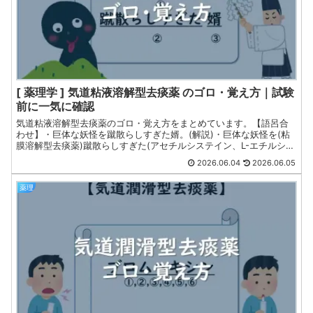
[ 薬理学 ] 気道粘液溶解型去痰薬 のゴロ・覚え方｜試験
前に一気に確認
気道粘液溶解型去痰薬のゴロ・覚え方をまとめています。【語呂合
わせ】・巨体な妖怪を蹴散らしすぎた婿。(解説)・巨体な妖怪を(粘
膜溶解型去痰薬)蹴散らしすぎた(アセチルシステイン、L-エチルシス
テイン)婿(ムコタンパク質のジスルフィド結合を開裂)。薬剤師国家
2026.06.04
2026.06.05
試験・CBT・定期試験対策向けです。
薬理