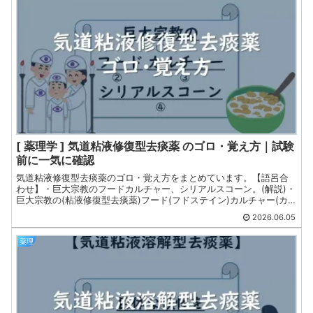
[ 薬理学 ] 気道粘液修復型去痰薬 のゴロ・覚え方｜試験
前に一気に確認
気道粘液修復型去痰薬のゴロ・覚え方をまとめています。【語呂合
わせ】・巨大宗教のフードカルチャー、シリアルスコーン。(解説)・
巨大宗教の(粘液修復型去痰薬)フード(フドステイン)カルチャー(カ
ルボシステイン)、シリアルスコーン(シアル酸/フコースの構成比を
2026.06.05
正常化)。薬剤師国家試験・CBT・定期試験対策向けです。
薬理