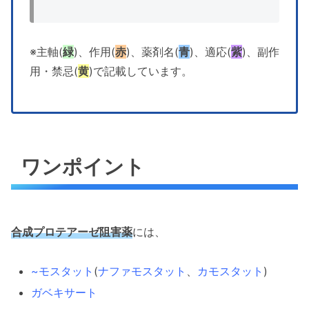
※主軸(
緑
)、作用(
赤
)、薬剤名(
青
)、適応(
紫
)、副作
用・禁忌(
黄
)で記載しています。
ワンポイント
合成プロテアーゼ阻害薬
には、
~モスタット
(
ナファモスタット
、
カモスタット
)
ガベキサート