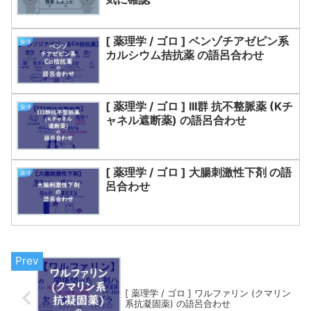
[ 薬理学 / ゴロ ] ベンゾチアゼピン系
薬理
カルシウム拮抗薬 の語呂合わせ
[ 薬理学 / ゴロ ] III群 抗不整脈薬 (Kチ
薬理
ャネル遮断薬) の語呂合わせ
[ 薬理学 / ゴロ ] 大腸刺激性下剤 の語
薬理
呂合わせ
[ 薬理学 / ゴロ ] ワルファリン (クマリン
系抗凝固薬) の語呂合わせ