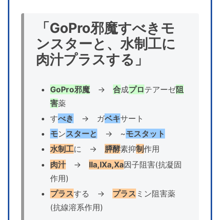
「GoPro邪魔すべきモ
ンスターと、水制工に
肉汁プラスする」
GoPro邪魔
→
合
成
プロ
テアーゼ
阻
害
薬
す
べき
→ ガ
ベキ
サート
モ
ン
スターと
→ ~
モスタット
水制工
に →
膵
酵
素抑
制
作用
肉汁
→
IIa,IXa,Xa
因子阻害(抗凝固
作用)
プラス
する →
プラス
ミン阻害薬
(抗線溶系作用)