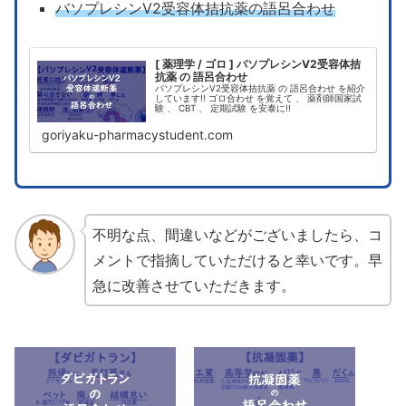
バソプレシンV2受容体拮抗薬の語呂合わせ
[ 薬理学 / ゴロ ] バソプレシンV2受容体拮
抗薬 の 語呂合わせ
バソプレシンV2受容体拮抗薬 の 語呂合わせ を紹介
しています!! ゴロ合わせ を覚えて 、 薬剤師国家試
験 、 CBT 、 定期試験 を安泰に!!
goriyaku-pharmacystudent.com
不明な点、間違いなどがございましたら、コ
メントで指摘していただけると幸いです。早
急に改善させていただきます。