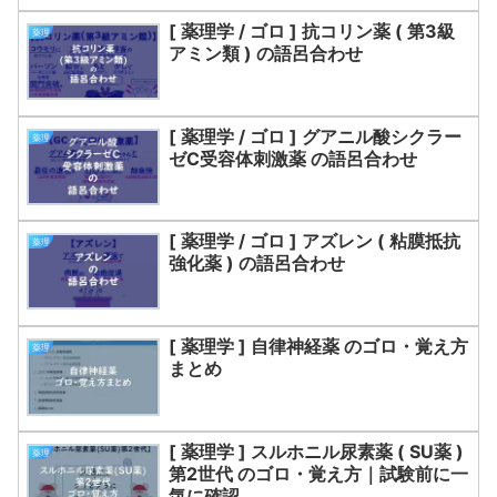
[ 薬理学 / ゴロ ] 抗コリン薬 ( 第3級
薬理
アミン類 ) の語呂合わせ
[ 薬理学 / ゴロ ] グアニル酸シクラー
薬理
ゼC受容体刺激薬 の語呂合わせ
[ 薬理学 / ゴロ ] アズレン ( 粘膜抵抗
薬理
強化薬 ) の語呂合わせ
[ 薬理学 ] 自律神経薬 のゴロ・覚え方
薬理
まとめ
[ 薬理学 ] スルホニル尿素薬 ( SU薬 )
薬理
第2世代 のゴロ・覚え方｜試験前に一
気に確認