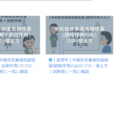
] 中枢性非麻薬性鎮咳
[ 薬理学 ] 中枢性非麻薬性鎮咳
＋去痰作用) のゴロ・
薬(鎮咳作用のみ)のゴロ・覚え方
前に一気に確認
｜試験前に一気に確認