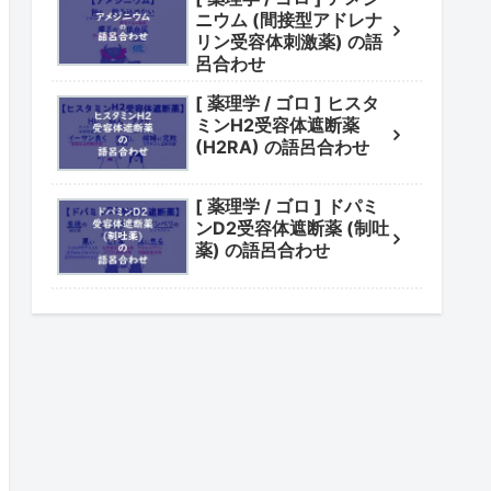
ニウム (間接型アドレナ
リン受容体刺激薬) の語
呂合わせ
[ 薬理学 / ゴロ ] ヒスタ
ミンH2受容体遮断薬
(H2RA) の語呂合わせ
[ 薬理学 / ゴロ ] ドパミ
ンD2受容体遮断薬 (制吐
薬) の語呂合わせ