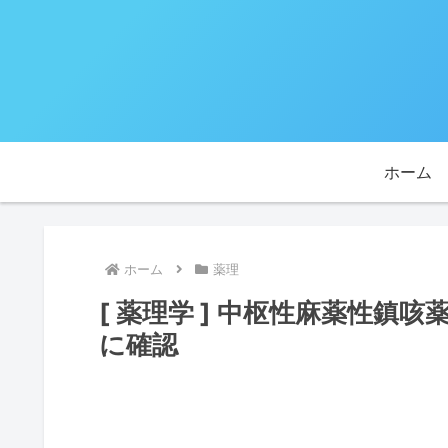
ホーム
ホーム
薬理
[ 薬理学 ] 中枢性麻薬性鎮
に確認