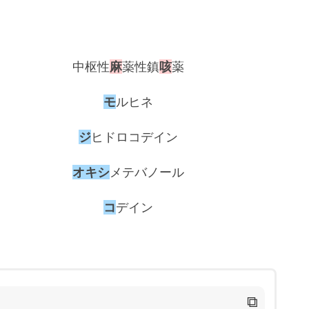
中枢性
麻
薬性鎮
咳
薬
モ
ルヒネ
ジ
ヒドロコデイン
オキシ
メテバノール
コ
デイン
⧉