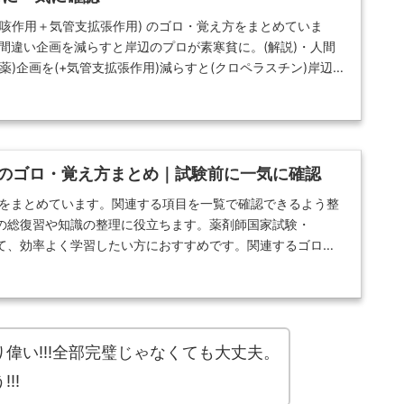
咳作用＋気管支拡張作用) のゴロ・覚え方をまとめていま
間違い企画を減らすと岸辺のプロが素寒貧に。(解説)・人間
薬)企画を(+気管支拡張作用)減らすと(クロペラスチン)岸辺の
ン、②ベンプロペリン)素寒貧に(ノスカピン)。 薬剤師国家
策向けです。
器薬 のゴロ・覚え方まとめ｜試験前に一気に確認
方をまとめています。関連する項目を一覧で確認できるよう整
の総復習や知識の整理に役立ちます。薬剤師国家試験・
して、効率よく学習したい方におすすめです。関連するゴロへ
め、短時間での復習にも活用できます。
偉い!!!全部完璧じゃなくても大丈夫。
!!