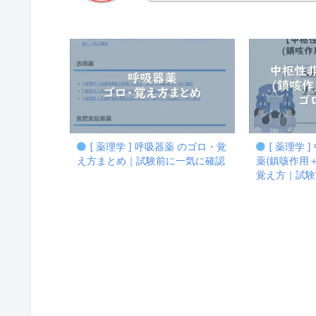
[ 薬理学 ] 呼吸器薬 のゴロ・覚
[ 薬理学 
え方まとめ｜試験前に一気に確認
薬(鎮咳作用
覚え方｜試験