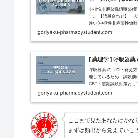
中枢性非麻薬性鎮咳薬(鎮
す。 【語呂合わせ】・人
違い(中枢性非麻薬性鎮咳
プロが(①ペントキシベリ
goriyaku-pharmacystudent.com
試験・CBT・定期試験対
[ 薬理学 ] 呼吸
呼吸器薬 のゴロ・覚え
理しているため、試験前
CBT・定期試験対策と
素早くアクセスできるた
goriyaku-pharmacystudent.com
ここまで見たあなたはかなり
まずは頻出から覚えていこう!