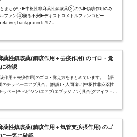
とまちがい▶中枢性非麻薬性鎮咳薬②のみ▶鎮咳作用のみ
ルファン④娶る不安▶デキストロメトルファンコピー
elative; background: #f7...
性非麻薬性鎮咳薬(鎮咳作用＋去痰作用) のゴロ・覚
気に確認
咳作用＋去痰作用)のゴロ・覚え方をまとめています。 【語
のチッペーエアプ具合。(解説)・人間違い(中枢性非麻薬性
)チッペー(チぺピジン)エアプ(エプラジノン)具合(グアイフェ
験・CBT・定期試験対策向けです。
性非麻薬性鎮咳薬(鎮咳作用＋気管支拡張作用) のゴ
前に一気に確認