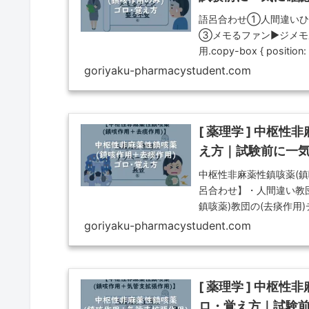
語呂合わせ①人間違いひ
③メモるファン▶ジメモ
用.copy-box { position: r
goriyaku-pharmacystudent.com
[ 薬理学 ] 中枢
え方｜試験前に一
中枢性非麻薬性鎮咳薬(鎮
呂合わせ】・人間違い教団
鎮咳薬)教団の(去痰作用
ネシン)。 薬剤師国家試
goriyaku-pharmacystudent.com
[ 薬理学 ] 中枢
ロ・覚え方｜試験