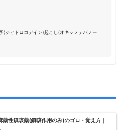
)字(ジヒドロコデイン)起こし(オキシメテバノー
性非麻薬性鎮咳薬(鎮咳作用のみ)のゴロ・覚え方｜
認