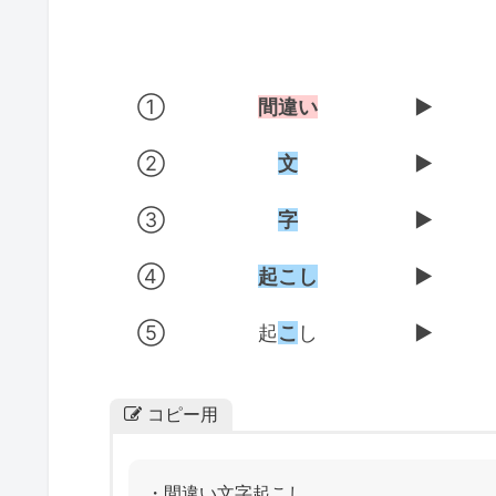
①
間違い
▶
②
文
▶
③
字
▶
④
起こし
▶
⑤
起
こ
し
▶
コピー用
・間違い文字起こし。