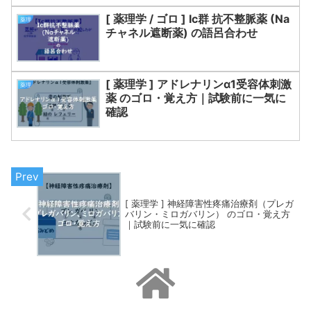
[ 薬理学 / ゴロ ] Ic群 抗不整脈薬 (Na
薬理
チャネル遮断薬) の語呂合わせ
[ 薬理学 ] アドレナリンα1受容体刺激
薬理
薬 のゴロ・覚え方｜試験前に一気に
確認
[ 薬理学 ] 神経障害性疼痛治療剤（プレガ
バリン・ミロガバリン） のゴロ・覚え方
｜試験前に一気に確認