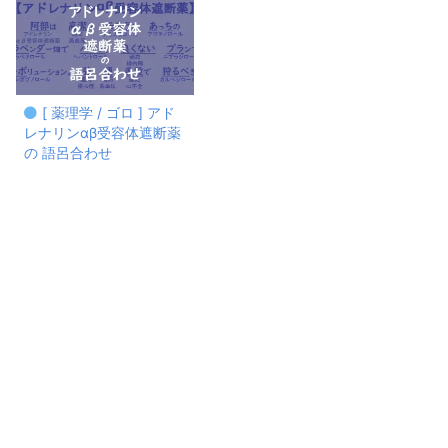
[ 薬理学 / ゴロ ] アド
レナリンαβ受容体遮断薬
の 語呂合わせ