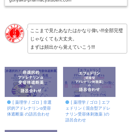
の復習にも活用できます。
ここまで見たあなたはかなり偉い!!!全部完璧
じゃなくても大丈夫。
まずは頻出から覚えていこう!!!
[ 薬理学 / ゴロ ] 非選
[ 薬理学 / ゴロ ] エフ
択的アドレナリンα受容
ェドリン ( 混合型アドレ
体遮断薬 の語呂合わせ
ナリン受容体刺激薬 )の
語呂合わせ