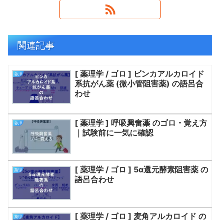
関連記事
[ 薬理学 / ゴロ ] ビンカアルカロイド
薬理
系抗がん薬 (微小管阻害薬) の語呂合
わせ
[ 薬理学 ] 呼吸興奮薬 のゴロ・覚え方
薬理
｜試験前に一気に確認
[ 薬理学 / ゴロ ] 5α還元酵素阻害薬 の
薬理
語呂合わせ
[ 薬理学 / ゴロ ] 麦角アルカロイド の
薬理