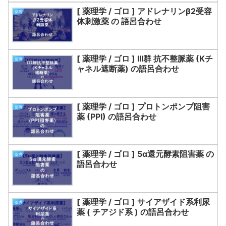
[ 薬理学 / ゴロ ] アドレナリンβ2受容
薬理
体刺激薬 の 語呂合わせ
[ 薬理学 / ゴロ ] III群 抗不整脈薬 (Kチ
薬理
ャネル遮断薬) の語呂合わせ
[ 薬理学 / ゴロ ] プロトンポンプ阻害
薬理
薬 (PPI) の語呂合わせ
[ 薬理学 / ゴロ ] 5α還元酵素阻害薬 の
薬理
語呂合わせ
[ 薬理学 / ゴロ ] サイアザイド系利尿
薬理
薬 ( チアジド系 ) の語呂合わせ