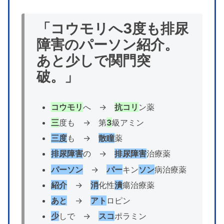
「コウモリへ3度も排尿
障害のパーソン紹介。
あと少しで関門突
破。」
コウモリ
へ →
抗コリ
ン薬
三
度も → 第
3
級アミン
三度
も →
散瞳
薬
排尿障害
の →
排尿障害
治療薬
パーソン
→
パー
キン
ソン
病治療薬
紹介
→
消
化性
潰
瘍治療薬
あと
→
アト
ロピン
少
しで →
スコ
ポラミン