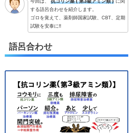
今回は、
抗コリン薬 ( 第3級アミン類 )
に関
する語呂合わせを紹介します。
ゴロを覚えて、薬剤師国家試験、CBT、定期
試験を安泰に!!
語呂合わせ