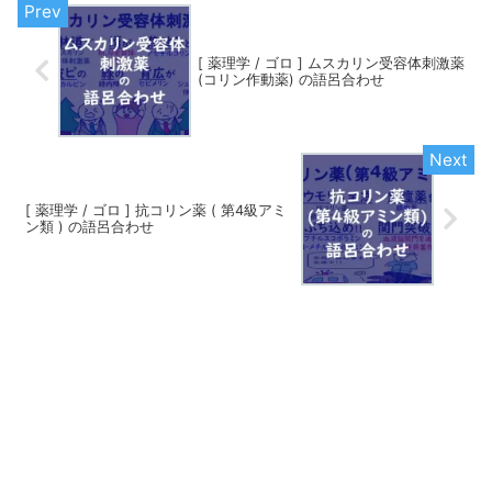
[ 薬理学 / ゴロ ] ムスカリン受容体刺激薬
(コリン作動薬) の語呂合わせ
[ 薬理学 / ゴロ ] 抗コリン薬 ( 第4級アミ
ン類 ) の語呂合わせ