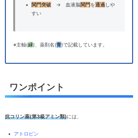
関門突破
→ 血液脳
関門
を
通過
しや
すい
※主軸(
緑
)、薬剤名(
青
)で記載しています。
ワンポイント
抗コリン薬(第3級アミン類)
には、
アトロピン