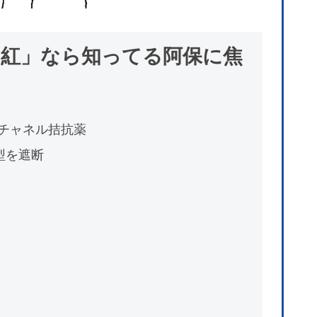
紅」なら知ってる阿保に焦
aチャネル拮抗薬
型を遮断