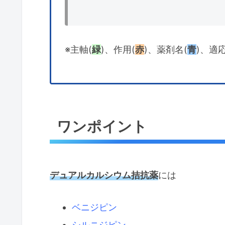
※主軸(
緑
)、作用(
赤
)、薬剤名(
青
)、適応
ワンポイント
デュアルカルシウム拮抗薬
には
ベニジピン
シルニジピン