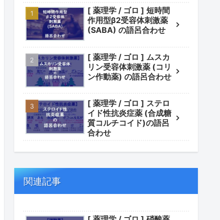
[ 薬理学 / ゴロ ] 短時間
作用型β2受容体刺激薬
(SABA) の語呂合わせ
[ 薬理学 / ゴロ ] ムスカ
リン受容体刺激薬 (コリ
ン作動薬) の語呂合わせ
[ 薬理学 / ゴロ ] ステロ
イド性抗炎症薬 (合成糖
質コルチコイド)の語呂
合わせ
関連記事
[ 薬理学 / ゴロ ] 硝酸薬