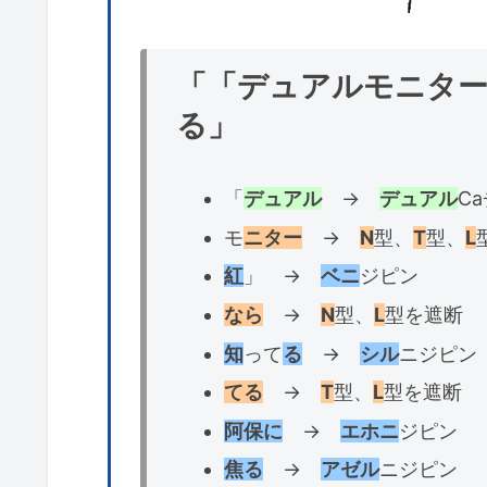
「「デュアルモニター
る」
「
デュアル
→
デュアル
C
モ
ニター
→
N
型、
T
型、
L
紅
」 →
ベニ
ジピン
なら
→
N
型、
L
型を遮断
知
って
る
→
シル
ニジピン
てる
→
T
型、
L
型を遮断
阿保に
→
エホニ
ジピン
焦る
→
アゼル
ニジピン